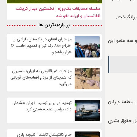
سلسله مسابقات یک‌روزه | نخستین دیدار کریکت
افغانستان و ایرلند لغو شد
برانگیخت.
پر بازدیدترین ها
مهاجران افغان در پاکستان؛ آزادی و
 و سه عضو این
اخراج ۸۸۰ زندانی و تمدید اقامت ۱۶
هزار پناهجو
مهاجرت غیرقانونی به ایران؛ مسیری
که همچنان از مردم افغانستان قربانی
می‌گیرد
یافته» و زنان
تهدید در برابر تهدید؛ تهران هشدار
داد، ترامپ عقب‌نشینی کرد
افل حقوق بشری
جام کانتیننتال تایلند | نتیجه بازی