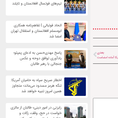
تیم‌های فوتسال افغانستان و تایلند
اتحاد فوتبالی | تفاهم‌نامه همکاری
ابومسلم افغانستان و استقلال تهران
امضا شد
پاسخ مهدی‌حسن به ادعای پمپئو؛
بعدی
ریکا آماده امضاست
یادآوری توافق دوحه و عکس
جنجالی با رهبر طالبان
اخطار صریح سپاه به حامیان آمریکا:
تنگه هرمز مسدود می‌ماند؛ متجاوز
همین امروز تنبیه خواهد شد
رایزنی در امور دینی؛ طالبان از مالزی
خواست در حج، وقف، زکات و