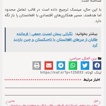
شناخته است.
با این حال، مینسک ترجیح داده است در قالب تعامل محدود
اما هدفمند، مسیر همکاری‌های اقتصادی با افغانستان را باز نگه
دارد.
بیشتر بخوانید:
نگرانی پیمان امنیت جمعی | فرمانده
طالبان از مرزهای افغانستان با تاجیکستان و چین بازدید
کرد
بین الملل
,
سیاسی
لینک کوتاه: https://iraf.ir/?p=125833
اخبار مرتبط
قبل
بعدی
یوفا در برابر تبعیض آمریکا | داور آفریقایی قاضی سوپرجام اروپا شد
بقائی: تا الان به جمع‌بندی نهایی درباره توافق نرسیده‌ایم