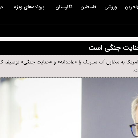
اجرین
ورزشی
فلسطین
نگارستان
پرونده‌های ویژه
در
 جنایت جنگی است
 آمریکا به مخازن آب سیریک را «عامدانه» و «جنایت جنگی» توصیف کرد
ت.