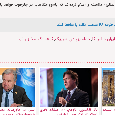
مللی» دانسته و اعلام کرده‌اند که پاسخ متناسب در چارچوب قواعد باز
ساقط کنند
ران و آمریکا
,
حمله پهپادی
,
سیریک
,
کوهستک
,
مخازن آب
 تشدید
تاکر کارلسون: ناوهای ۱۲۰ ميليارد دلاری
تنش در خاورمیانه؛ دبی
نتوانستند تنگه هرمز را باز کنند
خواستار بازگشت به مسیر