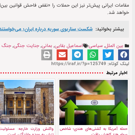
مقامات ایرانی پیش‌تر نیز این حملات را «نقض فاحش قوانین بین‌ال
خواهد شد.
بیشتر بخوانید:
شکست سناریوی سوریه درباره ایران؛ می‌خواستند ظرف ۴۸ ساعت نظام را 
بین الملل
,
سیاسی
اسماعیل بقایی
,
بمانی
,
جنایت جنگی
,
جنگ ای
لینک کوتاه: https://iraf.ir/?p=125749
اخبار مرتبط
حمله آمریکا به کشتی‌های هندی؛ شاخص
واکنش وزارت خارجه: مسئولیت
سهام هند کاهش یافت
تنش به عهده واشنگتن است