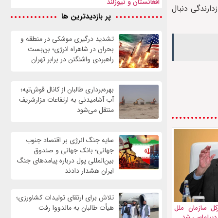
افغانستان و نیوزلند
دارندگی دنبال
پر بازدیدترین ها
تشدید درگیری موشکی در منطقه و
بحران در شاهراه انرژی؛ بن‌بست
راهبردی واشنگتن در برابر تهران
بهره‌برداری طالبان از کانال قوش‌تپه؛
آب آشامیدنی به ارتفاعات مزارشریف
منتقل می‌شود
سایه جنگ انرژی بر اقتصاد جنوب
جهانی؛ بانک جهانی و صندوق
بین‌المللی پول درباره پیامدهای جنگ
ایران هشدار دادند
تلاش برای ارتقای تولیدات کشاورزی؛
هیأت طالبان به مالدووا رفت
رکل سازمان ملل
 دیپلماسی شد