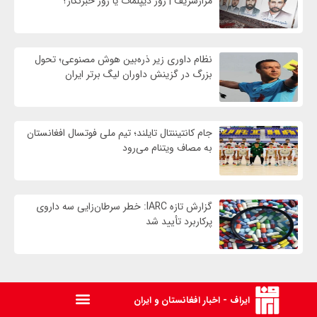
مزارشریف | روز دیپلمات یا روز خبرنگار؟
نظام داوری زیر ذره‌بین هوش مصنوعی؛ تحول
بزرگ در گزینش داوران لیگ برتر ایران
جام کانتیننتال تایلند؛ تیم ملی فوتسال افغانستان
به مصاف ویتنام می‌رود
گزارش تازه IARC: خطر سرطان‌زایی سه داروی
پرکاربرد تأیید شد
ایراف - اخبار افغانستان و ایران