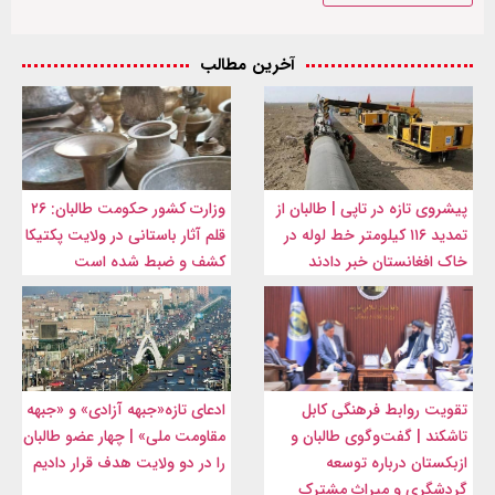
آخرین مطالب
پیشروی تازه در تاپی | طالبان از
وزارت کشور حکومت طالبان: ۲۶
تمدید ۱۱۶ کیلومتر خط لوله در
قلم آثار باستانی در ولایت پکتیکا
خاک افغانستان خبر دادند
کشف و ضبط شده است
تقویت روابط فرهنگی کابل
ادعای تازه«جبهه آزادی» و «جبهه
تاشکند | گفت‌وگوی طالبان و
مقاومت ملی» | چهار عضو طالبان
ازبکستان درباره توسعه
را در دو ولایت هدف قرار دادیم
گردشگری و میراث مشترک