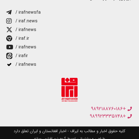
/ irafnewsfa
/ iraf.news
/ irafnews
/ iraf.ir
/ irafnews
/ irafir
/ irafnews
+۹۸۹۲۱۸۸۷۶۰۱۸۶
+۹۸۹۹۲۳۳۳۵۷۴۸
کلیه حقوق اخبار و مطالب به ایراف - اخبار افغانستان و ایران تعلق دارد
طراحی و پشتیبانی توسط گروه نرم افزاری رسانه