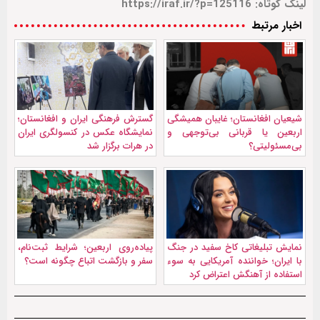
لینک کوتاه: https://iraf.ir/?p=125116
اخبار مرتبط
شیعیان افغانستان؛ غایبان همیشگی
گسترش فرهنگی ایران و افغانستان؛
اربعین یا قربانی بی‌توجهی و
نمایشگاه عکس در کنسولگری ایران
بی‌مسئولیتی؟
در هرات برگزار شد
نمايش تبليغاتی کاخ سفید در جنگ
پیاده‌روی اربعین؛ شرایط ثبت‌نام،
با ایران؛ خواننده آمریکایی به سوء
سفر و بازگشت اتباع چگونه است؟
استفاده از آهنگش اعتراض کرد