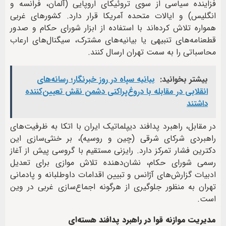
فزاینده سیاسی از سوی تروئیکای اروپایی (آلمان، فرانسه و
انگلیس) و ایالات متحده آمریکا قرار دارد. کشورهای غربی
همواره تلاش کرده‌اند با استفاده از ابزار شورای حکام و صدور
قطعنامه‌های تنبیهی یا بیانیه‌های مشترک، سیگنال‌های ارعاب
محاسباتی را به سمت تهران ارسال کنند.
بیشتر بخوانید:
بیانیه سپاه در روز خبرنگار؛ رسانه‌های
انقلابی در مقابله با دروغ‌پراکنی دشمن نقش تعیین‌کننده
داشتند
در مقابل، راهبرد پدافند دیپلماتیک ایران با اتکا به ظرفیت‌های
راهبردی شرکای شرقی (چین و روسیه)، بر خنثی‌سازی این
دکترین فشار تمرکز دارد. رایزنی مستقیم با گروسی پیش از آغاز
رسمی شورای حکام، نشان‌دهنده تلاش موازی برای تعدیل
ادبیات گزارش‌های آژانس و تبیین اقدامات داوطلبانه و پادمانی
تهران به منظور جلوگیری از هرگونه اجماع‌سازی غربی در وین
است.
مدیریت موازنه قوا در راهبرد پدافند هسته‌ای