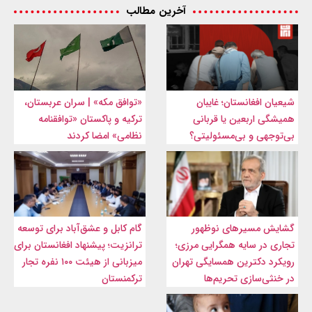
آخرین مطالب
شیعیان افغانستان؛ غایبان
«توافق مکه» | سران عربستان،
همیشگی اربعین یا قربانی
ترکیه و پاکستان «توافقنامه
بی‌توجهی و بی‌مسئولیتی؟
نظامی» امضا کردند
گشایش مسیرهای نوظهور
گام کابل و عشق‌آباد برای توسعه
تجاری در سایه همگرایی مرزی؛
ترانزیت؛ پیشنهاد افغانستان برای
رویکرد دکترین همسایگی تهران
میزبانی از هیئت ۱۰۰ نفره تجار
در خنثی‌سازی تحریم‌ها
ترکمنستان