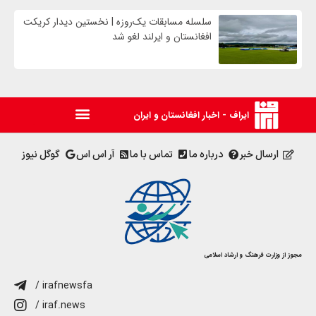
سلسله مسابقات یک‌روزه | نخستین دیدار کریکت
افغانستان و ایرلند لغو شد
ایراف - اخبار افغانستان و ایران
ارسال خبر
درباره ما
تماس با ما
آر اس اس
گوگل نیوز
مجوز از وزارت فرهنگ و ارشاد اسلامی
/ irafnewsfa
/ iraf.news