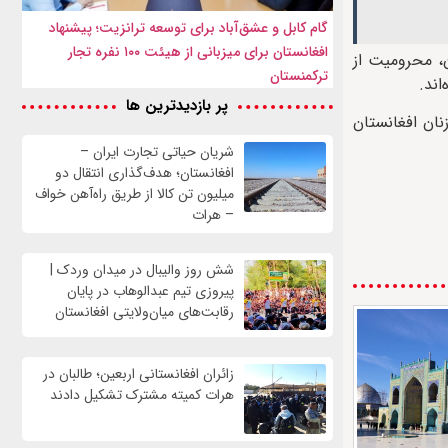
گام کابل و عشق‌آباد برای توسعه ترانزیت؛ پیشنهاد
افغانستان برای میزبانی از هیئت ۱۰۰ نفره تجار
، محرومیت از
ترکمنستان
اند.
پر بازدیدترین ها
نان افغانستان
شریان حیاتی تجارت ایران –
افغانستان؛ هدف‌گذاری انتقال دو
میلیون تن کالا از طریق راه‌آهن خواف
– هرات
شش روز والیبال در میدان وردک |
پیروزی تیم عبدالوهاب در پایان
رقابت‌های میان‌ولایتی افغانستان
زائران افغانستانی اربعین؛ طالبان در
هرات کمیته مشترک تشکیل دادند