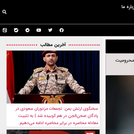
باره ما
آخرین مطالب
 محرومیت
سخنگوی ارتش یمن: تجمعات مزدوران سعودی در
پادگان صحن‌الجن در هم کوبیده شد | به تثبیت
معادله محاصره در برابر محاصره ادامه می‌دهیم