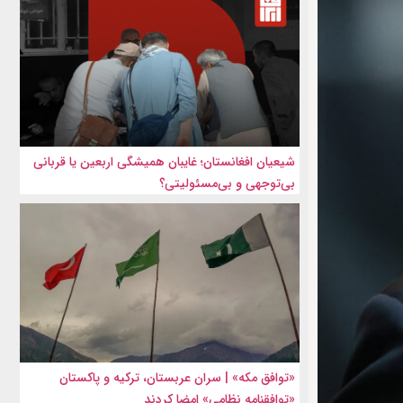
شیعیان افغانستان؛ غایبان همیشگی اربعین یا قربانی
بی‌توجهی و بی‌مسئولیتی؟
«توافق مکه» | سران عربستان، ترکیه و پاکستان
«توافقنامه نظامی» امضا کردند