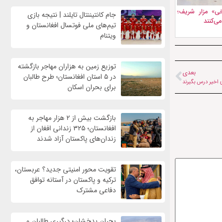
ی» مزار شریف؛
جام کانتیننتال تایلند | نتیجه بازی
ی‌کنند
تیم‌های ملی فوتسال افغانستان و
ویتنام
توزیع زمین به هزاران مهاجر بازگشته
بعدی
در ۵ استان افغانستان؛ طرح طالبان
ی اخیر درس بگیرند
برای بحران اسکان
بازگشت بیش از ۲ هزار مهاجر به
افغانستان؛ ۳۲۵ زندانی افغان از
زندان‌های پاکستان آزاد شدند
تقویت محور امنیتی جدید؟ عربستان،
ترکیه و پاکستان در آستانه توافق
دفاعی مشترک
بحران بدخشان؛ درگیری طالبان و