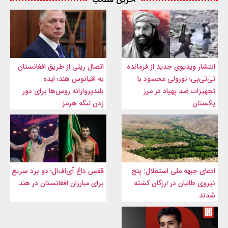
آخرین مطالب
انتشار ویدیوی جدید از فرمانده
اتصال ریلی از طریق افغانستان
تی‌تی‌پی؛ نورولی محسود با
به اقیانوس هند؛ ایده
تجهیزات ضد پهپاد در مرز
بلندپروازانه روس‌ها برای دور
پاکستان
زدن تنگه هرمز
ادعای جبهه ملی استقلال: پنج
قفس داغ آی‌اف‌ال؛ دو برد سریع
نیروی طالبان در ارزگان کشته
برای مبارزان افغانستان در هند
شدند