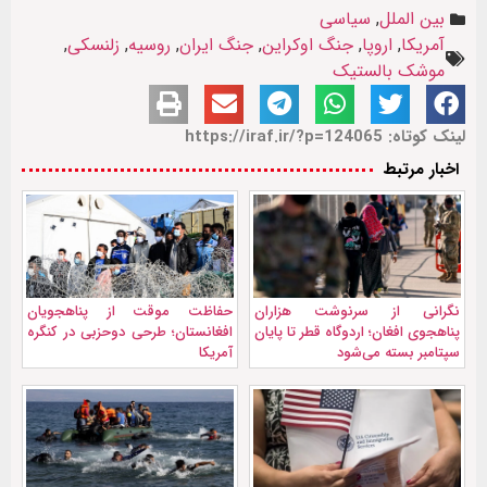
بین الملل
,
سیاسی
آمریکا
,
اروپا
,
جنگ اوکراین
,
جنگ ایران
,
روسیه
,
زلنسکی
,
موشک بالستیک
لینک کوتاه: https://iraf.ir/?p=124065
اخبار مرتبط
نگرانی از سرنوشت هزاران
حفاظت موقت از پناهجویان
پناهجوی افغان؛ اردوگاه قطر تا پایان
افغانستان؛ طرحی دوحزبی در کنگره
سپتامبر بسته می‌شود
آمریکا