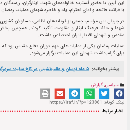
این آیین با حضور گسترده خانواده‌های شهدا، ایثارگران، رزمندگان
با قرائت فاتحه و ادای احترام، یاد و خاطره شهدای عملیات رمضان و 
در جریان این مراسم، جمعی از فرماندهان نظامی، مسئولان کشوری و
شهدا و حفظ فرهنگ ایثار و مقاومت تأکید کردند. همچنین بخش‌ه
مقدس و شهدای اقتدار ایران اختصاص داشت.
برای گرامیداشت شهدای این عملیات برگزار می‌شود.
بیشتر بخوانید:
۵ ماه نوسان و عقب‌نشینی در کاخ سفید؛ سردرگمی ترامپ در مواجهه باقدرت پدافندی ایران
سیاسی
,
گزارش
لینک کوتاه: https://iraf.ir/?p=123861
اخبار مرتبط