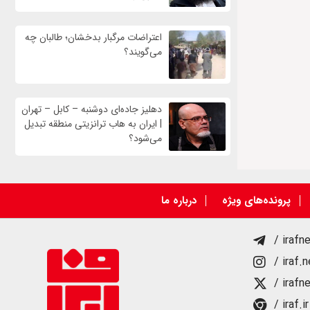
اعتراضات مرگبار بدخشان؛ طالبان چه
می‌گویند؟
دهلیز جاده‌ای دوشنبه – کابل – تهران
| ایران به هاب ترانزیتی منطقه تبدیل
می‌شود؟
پرونده‌های ویژه
درباره ما
/ irafn
/ iraf.
/ irafn
/ iraf.ir