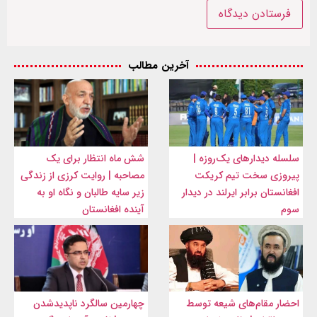
آخرین مطالب
سلسله دیدارهای یک‌روزه |
شش ماه انتظار برای یک
پیروزی سخت تیم کریکت
مصاحبه | روایت کرزی از زندگی
افغانستان برابر ایرلند در دیدار
زیر سایه طالبان و نگاه او به
سوم
آینده افغانستان
احضار مقام‌های شیعه توسط
چهارمین سالگرد ناپدیدشدن