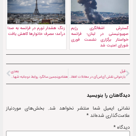
گسترش اشغالگری رژیم
زنگ هشدار تورم در فرانسه به صدا
صهیونیستی در لبنان؛ فرانسه
درآمد؛ مصرف خانوارها کاهش یافت
خواستار برگزاری نشست فوری
شورای امنیت شد
قبل
بعدی
بازخوانی نقش آی‌اس‌آی در معادلات افغانستان؛ چرا دولتی مستقل در کابل تهدیدی علیه پاکستان است؟
هفتادوپنجمین سالگرد روابط دوجانبه؛ شهباز شریف به چین رفت
دیدگاهتان را بنویسید
نشانی ایمیل شما منتشر نخواهد شد.
بخش‌های موردنیاز
علامت‌گذاری شده‌اند
*
دیدگاه
*