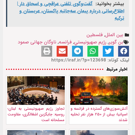
بیشتر بخوانید:
گفت‌وگوی تلفنی عراقچی و اسحاق دار |
اطلاع‌رسانی درباره پیمان سه‌جانبه پاکستان، عربستان و
ترکیه
بین الملل
,
فلسطین
بن گویر
,
رژيم صهيونيستي
,
فرانسه
,
ناوگان جهانی صمود
لینک کوتاه: https://iraf.ir/?p=123698
اخبار مرتبط
آتش‌سوزی‌های گسترده در فرانسه و
تجاوز رژیم صهیونیستی به لبنان؛
اسپانیا؛ بیش از ۲۵۰ هزار نفر تخلیه
روسیه: جایگزین اشغالگری، مقاومت
شدند
مسلحانه است