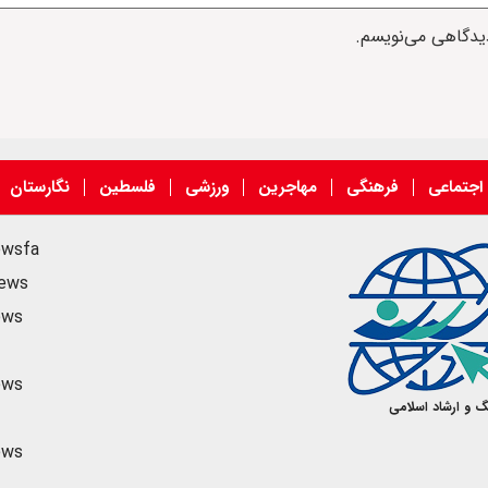
دیدگاهی می‌نویسم.
اجتماعی
فرهنگی
مهاجرین
ورزشی
فلسطین
نگارستان
ewsfa
news
ews
ews
گ و ارشاد اسلامی
ews