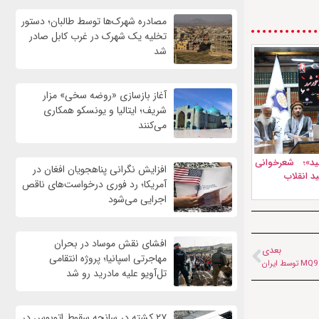
مصادره شهرک‌ها توسط طالبان؛ دستور
تخلیه یک شهرک در غرب کابل صادر
شد
آغاز بازسازی «روضه سخی» مزار
شریف؛ ایتالیا و یونسکو همکاری
می‌کنند
د»؛ شعرخوانی
افزایش نگرانی پناهجویان افغان در
د انقلاب
آمریکا؛ رد فوری درخواست‌های ناقص
اجرایی می‌شود
افشای نقش موساد در بحران
بعدی
مهاجرتی اسپانیا؛ پروژه انتقامی
تل‌آویو علیه مادرید رو شد
۲۷ کشته در سانحه سقوط اتوبوس در