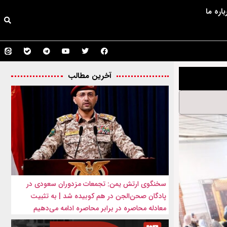
باره ما
آخرین مطالب
سخنگوی ارتش یمن: تجمعات مزدوران سعودی در
پادگان صحن‌الجن در هم کوبیده شد | به تثبیت
معادله محاصره در برابر محاصره ادامه می‌دهیم