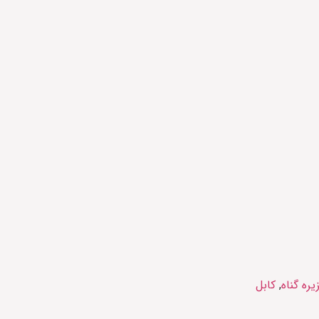
یره گناه
,
کابل