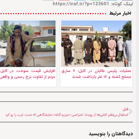
لینک کوتاه: https://iraf.ir/?p=123601
اخبار مرتبط
عملیات پلیس طالبان در کابل؛ ۷ سارق
افزایش قیمت سوخت در کابل؛
مسلح کشته و ۱۶ نفر بازداشت شدند
مردم از تفاوت نرخ رسمی و واقعی
قبل
استقبال بی‌نظیر کابلی‌ها از رویداد اعتراضی «جزیره گناه»؛ نمایشگاهی که دست غرب را رو کرد
دیدگاهتان را بنویسید