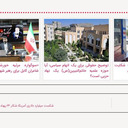
 شکایت
توضیح حقوقی برای یک اتهام سیاسی؛ آیا
«سوگواره مرثیه خورشی
حوزه علمیه خاتم‌النبیین(ص) یک نهاد
شاعران کابل برای رهبر شهی
حزبی است؟
شکست میلیارد دلاری آمریکا؛ شکار ۲۴ پهباد MQ9 توسط ایران