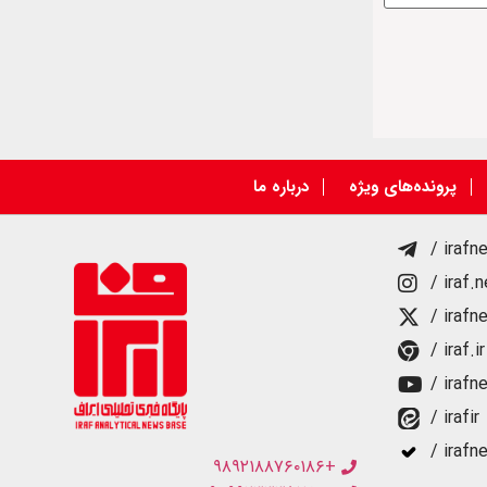
پرونده‌های ویژه
درباره ما
/ irafn
/ iraf.
/ irafn
/ iraf.ir
/ irafn
/ irafir
/ irafn
+۹۸۹۲۱۸۸۷۶۰۱۸۶