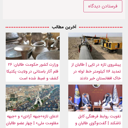
آخرین مطالب
پیشروی تازه در تاپی | طالبان از
وزارت کشور حکومت طالبان: ۲۶
تمدید ۱۱۶ کیلومتر خط لوله در
قلم آثار باستانی در ولایت پکتیکا
خاک افغانستان خبر دادند
کشف و ضبط شده است
تقویت روابط فرهنگی کابل
ادعای تازه«جبهه آزادی» و «جبهه
تاشکند | گفت‌وگوی طالبان و
مقاومت ملی» | چهار عضو طالبان