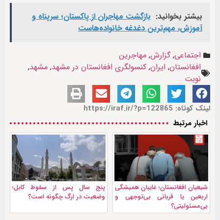
بیشتر بخوانید:
بازگشت مهاجران از پاکستان؛ سرپناه و
آموزش، مهم‌ترین دغدغه خانواده‌هاست
اجتماعی
,
گزارش
,
مهاجرین
افغانستان
,
ایران
,
کنسولگری افغانستان در مشهد
,
مشهد
,
نوبت
لینک کوتاه: https://iraf.ir/?p=122865
اخبار مرتبط
شیعیان افغانستان؛ غایبان همیشگی
پنج سال پس از سقوط کابل؛
اربعین یا قربانی بی‌توجهی و
وضعیت در ارگ چگونه است؟
بی‌مسئولیتی؟