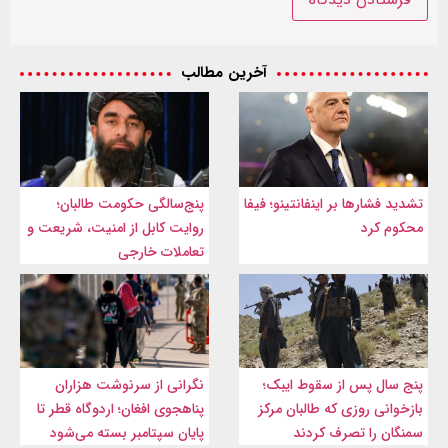
آخرین مطالب
تشدید فشارها بر اینفانتینو؛ فیفا
پنج‌سالگی حکومت طالبان؛
محکوم کرد
روایت کابل از امنیت، شریعت و
تعاملات خارجی
پنج سال پس از سقوط ایبک؛
نگرانی از سرنوشت هزاران
بازخوانی روزی که طالبان مرکز
پناهجوی افغان؛ اردوگاه قطر تا
سمنگان را تصرف کردند
پایان سپتامبر بسته می‌شود