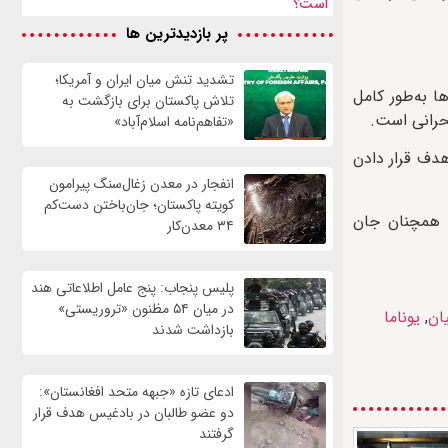
است؟
پر بازدیدترین ها
تشدید تنش میان ایران و آمریکا؛
 به‌طور کامل
تلاش پاکستان برای بازگشت به
«تفاهم‌نامه اسلام‌آباد»
دف قرار دادن
انفجار در معدن زغال‌سنگ پیرامون
کویته پاکستان؛ جان‌باختن دست‌کم
، همچنان جان
۳۴ معدن‌کار
پلیس پنجاب: پنج عامل اطلاعاتی هند
در میان ۵۴ مظنون «تروریستی»
ان
,
یوناما
بازداشت شدند
ادعای تازه «جبهه متحد افغانستان»:
دو عضو طالبان در بادغیس هدف قرار
گرفتند