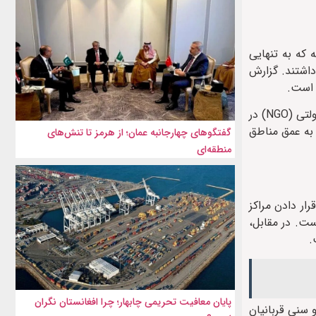
 این حادثه که به تنهایی
 حضور داشتند. گزارش
 است.
علاوه بر این، یوناما به یک مورد «قتل هدفمند» در ولایت نورستان اشاره کرده است که طی آن، یک کارمند زن شاغل در یک سازمان غیردولتی (NGO) در
 به عمق مناطق
گفتگوهای چهارجانبه عمان؛ از هرمز تا تنش‌های
منطقه‌ای
ار دادن مراکز
ست. در مقابل،
.
پایان معافیت تحریمی‌ چابهار؛ چرا افغانستان نگران
 سنی قربانیان