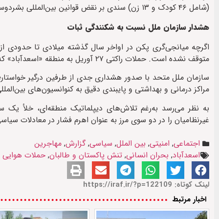
(شامل ۴۶ کودک و ۱۳ زن) سندی بر نقض قوانین بین‌المللی بشردوستانه در جریان این درگیری‌ها تلقی می‌شود.
هشدار سازمان ملل نسبت به شکنندگی ثبات
اگرچه میانجی‌گری پکن در اواخر سال گذشته میلادی تا حدودی از
متوقف نشده است. حملات راکتی ۲۷ آوریل به منطقه «اسعدآباد» که ده‌ها کشته و زخمی بر جای گذاشت، شاهدی بر تداوم این وضعیت بحرانی است.
سازمان ملل متحد با صدور هشداری جدی از طرفین درگیر خواستار
مراکز درمانی و بهداشتی و پایبندی دقیق به کنوانسیون‌های بین‌الم
به نظر می‌رسد به‌رغم تلاش‌های دیپلماتیک منطقه‌ای، خلأ یک 
غیرنظامیان را در دو سوی مرز به عنوان اهرم فشار در معادلات سیاس
اجتماعی
,
امنیتی
,
بین الملل
,
سیاسی
,
گزارش
,
مهاجرین
اسعدآباد
,
بحران انسانی
,
تنش پاکستان و طالبان
,
حملات هوایی پ
لینک کوتاه: https://iraf.ir/?p=122109
اخبار مرتبط