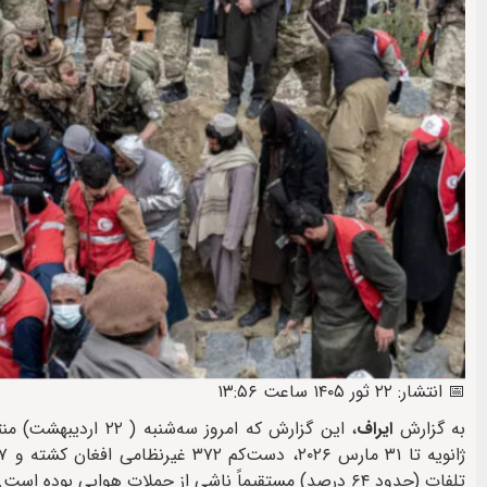
📅 انتشار: ۲۲ ثور ۱۴۰۵ ساعت ۱۳:۵۶
به گزارش
ایراف
، این گزارش که امرو
تلفات (حدود ۶۴ درصد) مستقیماً ناشی از حملات هوایی بوده است.