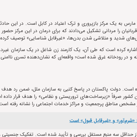
خش عمده‌ای از آمار مرگ‌بار این گزارش مربوط به حمله هوایی ۱۶ مارس به یک مرکز بازپروری و ترک اعتیاد در کابل است. در
 زخمی شدن ۱۲۲ تن دیگر شد، اکثر قربانیان را مردانی تشکیل می‌دادند که برای درمان در این مرکز
ی‌های شدید و متلاشی شدن بدن‌ها، «غیرقابل شناسایی» توصیف کرده
ته و در رودخانه غرق شده است؛ واقعه‌ای که نشان‌دهنده تسری ناامنی
ه است. دولت پاکستان در پاسخ کتبی به سازمان ملل، ضمن رد هدف قر
 کشور صرفاً «زیرساخت‌های تروریستی و نظامی» را هدف قرار داده ا
 طور مشخص مناطق پرجمعیت و مراکز خدمات اجتماعی را نشانه رفته است
«شرم‌آور» و «غیرقابل قبول» است
ده از حداقل سه منبع مستقل بررسی و تأیید شده است. تفکیک جنسیتی و