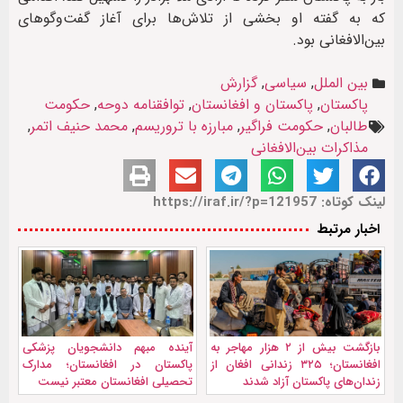
که به گفته او بخشی از تلاش‌ها برای آغاز گفت‌وگوهای
بین‌الافغانی بود.
بین الملل
,
سیاسی
,
گزارش
پاکستان
,
پاکستان و افغانستان
,
توافقنامه دوحه
,
حکومت
طالبان
,
حکومت فراگیر
,
مبارزه با تروریسم
,
محمد حنیف اتمر
,
مذاکرات بین‌الافغانی
لینک کوتاه: https://iraf.ir/?p=121957
اخبار مرتبط
بازگشت بیش از ۲ هزار مهاجر به
آینده مبهم دانشجویان پزشکی
افغانستان؛ ۳۲۵ زندانی افغان از
پاکستان در افغانستان؛ مدارک
زندان‌های پاکستان آزاد شدند
تحصیلی افغانستان معتبر نیست