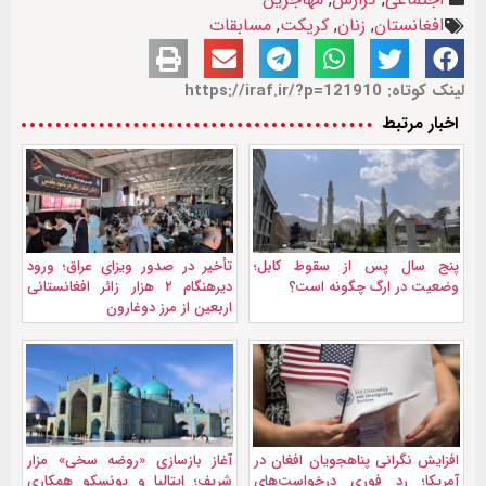
افغانستان
,
زنان
,
کریکت
,
مسابقات
لینک کوتاه: https://iraf.ir/?p=121910
اخبار مرتبط
پنج سال پس از سقوط کابل؛
تأخیر در صدور ویزای عراق؛ ورود
وضعیت در ارگ چگونه است؟
دیرهنگام ۲ هزار زائر افغانستانی
اربعین از مرز دوغارون
افزایش نگرانی پناهجویان افغان در
آغاز بازسازی «روضه سخی» مزار
آمریکا؛ رد فوری درخواست‌های
شریف؛ ایتالیا و یونسکو همکاری