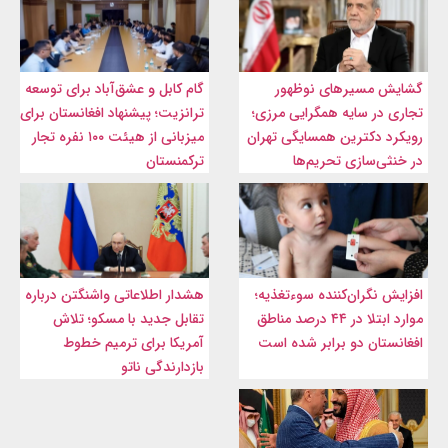
گشایش مسیرهای نوظهور
گام کابل و عشق‌آباد برای توسعه
تجاری در سایه همگرایی مرزی؛
ترانزیت؛ پیشنهاد افغانستان برای
رویکرد دکترین همسایگی تهران
میزبانی از هیئت ۱۰۰ نفره تجار
در خنثی‌سازی تحریم‌ها
ترکمنستان
افزایش نگران‌کننده سوءتغذیه؛
هشدار اطلاعاتی واشنگتن درباره
موارد ابتلا در ۴۴ درصد مناطق
تقابل جدید با مسکو؛ تلاش
افغانستان دو برابر شده است
آمریکا برای ترمیم خطوط
بازدارندگی ناتو