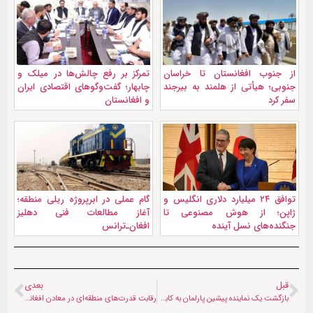
از جنوب افغانستان تا خراسان
تمرکز بر رفع چالش‌ها در میلک و
جنوبی؛ هیأتی از هلمند به بیرجند
چابهار؛ گفت‌وگوهای اقتصادی ایران
سفر کرد
و افغانستان
توافق ۲۴ میلیارد دلاری انگلیس و
گام عملی در ابرپروژه ریلی منطقه؛
ژاپن؛ از هوش مصنوعی تا
آغاز مطالعات فنی دهلیز
جنگنده‌های نسل آینده
افغان‌ـ‌ترانس
قبل
بعدی
بازگشت یک نماینده پیشین پارلمان به کابل؛ فاطمه نظری «کارت مصونیت» دریافت کرد
رقابت قدرت‌های منطقه‌ای در معادن افغانستان؛ قرارداد ۲۰ میلیون دلاری طالبان با کنسرسیوم افغان-آذربایجانی