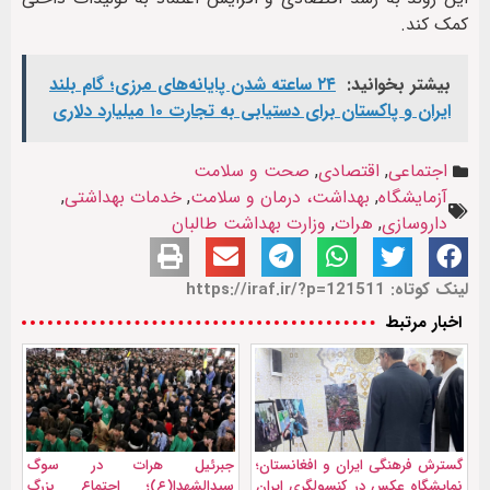
کمک کند.
بیشتر بخوانید:
۲۴ ساعته شدن پایانه‌های مرزی؛ گام بلند
ایران و پاکستان برای دستیابی به تجارت ۱۰ میلیارد دلاری
اجتماعی
,
اقتصادی
,
صحت و سلامت
آزمایشگاه
,
بهداشت، درمان و سلامت
,
خدمات بهداشتی
,
داروسازی
,
هرات
,
وزارت بهداشت طالبان
لینک کوتاه: https://iraf.ir/?p=121511
اخبار مرتبط
گسترش فرهنگی ایران و افغانستان؛
جبرئیل هرات در سوگ
نمایشگاه عکس در کنسولگری ایران
سیدالشهدا(ع)؛ اجتماع بزرگ