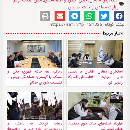
استخراج معادن
,
چین
,
چین و افغانستان
,
مس عینک لوگر
,
وزارت معادن و نفت طالبان
لینک کوتاه: https://iraf.ir/?p=121326
اخبار مرتبط
استخراج معادن؛ طالبان با رئیس
رایزنی سه جانبه تهران، پکن و
اتاق تجارت افغانستان–آمریکا
مسکو با گروسی؛ هماهنگی پیش از
رایزنی کرد
نشست شورای حکام
قرارداد استخراج بلاک دوم نمکسار
رسانه نزدیک به داعش و
هرات امضا شد
روایت‌سازی تازه درباره اویغورها؛