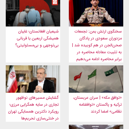
سخنگوی ارتش یمن: تجمعات
شیعیان افغانستان؛ غایبان
مزدوران سعودی در پادگان
همیشگی اربعین یا قربانی
صحن‌الجن در هم کوبیده شد |
بی‌توجهی و بی‌مسئولیتی؟
به تثبیت معادله محاصره در
برابر محاصره ادامه می‌دهیم
«توافق مکه» | سران عربستان،
گشایش مسیرهای نوظهور
ترکیه و پاکستان «توافقنامه
تجاری در سایه همگرایی مرزی؛
نظامی» امضا کردند
رویکرد دکترین همسایگی تهران
در خنثی‌سازی تحریم‌ها