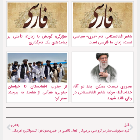
شاعر افغانستانی: نام «دری» سیاسی
هزارگی؛ گویش یا زبان؟؛ تأملی بر
است؛ زبان ما فارسی است
پیامدهای یک نام‌گذاری
صبوری نیست ممکن، بعد تو آقا،
از جنوب افغانستان تا خراسان
خداحافظ؛ مرثیه شاعر افغانستانی در
جنوبی؛ هیأتی از هلمند به بیرجند
رثای قائد شهید
سفر کرد
قبل
بعدی
نبرد سرنوشت‌ساز در کرواسی؛ رزمی‌کار افغان به مصاف حریف آرژانتینی می‌رود
ناامنی در خیبرپختونخوا؛ کنسولگری آمریکا در پیشاور تعطیل می‌شود