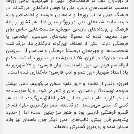
از روزگاران دور، در فرهنگ‌های دینی و غیردینی، برخی روزها
به‌سبب مناسبت‌های دینی، ملی یا قومی نام‌گذاری می‌شدند. در
فرهنگ دینی ما نیز روزها و ماه‌هایی حرمت و اختصاص ویژه
دارند؛ مانند شب‌های قدر. در روزگار مدرن اما، هر کشور بر پایۀ
فرهنگ و رویدادهای تاریخی خویش، مناسبت‌هایی خاص برای
خود تعریف کرده که معمولاً جنبه‌های سیاسی، اجتماعی یا
فرهنگی دارند. یکی از اهداف این‌گونه نام‌گذاری‌ها، بزرگداشت
شخصیت‌ها و چهره‌های برجستۀ فرهنگی و سیاسی آن سرزمین
است؛ چنان‌که در ایران، ۲۵ اردیبهشت در سالروز درگذشت حکیم
ابوالقاسم فردوسی «روز پاسداشت زبان فارسی» و ۲۷ شهریور به
یاد استاد شهریار «روز شعر و ادب فارسی» نام‌گذاری شده است.
امروزه وقتی از «قلم» و «روز قلم» سخن می‌گوییم، ذهن بیشتر
متوجه نویسندگان داستان، رمان و شعر می‌شود. واژۀ «نویسنده»
نیز در کاربرد عام بیشتر به این قشر اطلاق می‌گردد، نه به هر
کسی که متنی می‌نویسد. در گذشته، شعر بزرگ‌ترین جلوهٔ قلم در
قلمرو فرهنگی فارسی بود و هنوز نیز چنین است؛ اما از حدود
یک‌ونیم قرن پیش، قالب‌های ادبی دیگر چون داستان نیز وارد
میدان شده و روزبه‌روز گسترش یافته‌اند.