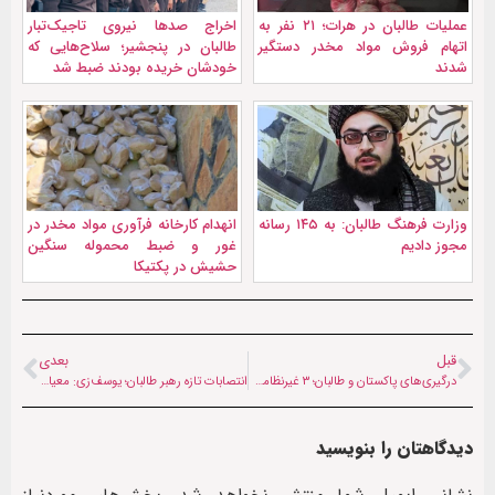
عملیات طالبان در هرات؛ ۲۱ نفر به
اخراج صدها نیروی تاجیک‌تبار
اتهام فروش مواد مخدر دستگیر
طالبان در پنجشیر؛ سلاح‌هایی که
شدند
خودشان خریده بودند ضبط شد
وزارت فرهنگ طالبان: به ۱۴۵ رسانه‌
انهدام کارخانه فرآوری مواد مخدر در
مجوز دادیم
غور و ضبط محموله سنگین
حشیش در پکتیکا
قبل
بعدی
درگیری‌های پاکستان و طالبان؛ ۳ غیرنظامی دیگر در کنر جان باختند
انتصابات تازه رهبر طالبان؛ یوسف‌زی: معیارهای انتصاب روشن نیست
دیدگاهتان را بنویسید