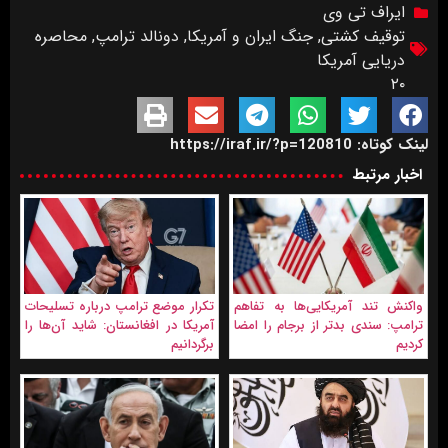
ایراف تی وی
توقیف کشتی
,
جنگ ایران و آمریکا
,
دونالد ترامپ
,
محاصره
دریایی آمریکا
۲۰
لینک کوتاه: https://iraf.ir/?p=120810
اخبار مرتبط
واکنش تند آمریکایی‌ها به تفاهم
تکرار موضع ترامپ درباره تسلیحات
ترامپ: سندی بدتر از برجام را امضا
آمریکا در افغانستان: شايد آن‌ها را
کردیم
برگردانیم