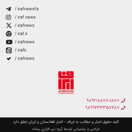
/ irafnewsfa
/ iraf.news
/ irafnews
/ iraf.ir
/ irafnews
/ irafir
/ irafnews
+۹۸۹۲۱۸۸۷۶۰۱۸۶
+۹۸۹۹۲۳۳۳۵۷۴۸
کلیه حقوق اخبار و مطالب به ایراف - اخبار افغانستان و ایران تعلق دارد
طراحی و پشتیبانی توسط گروه نرم افزاری رسانه