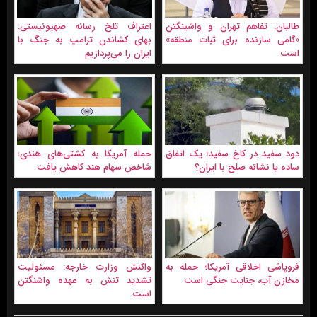
طالبان: تفاهم تهران و واشینگتن
اعتراف تلخ رسانه صهیونیستی:
«گامی سازنده برای ثبات منطقه»
بهای کشاندن ترامپ به جنگ با
است
ایران را می‌پردازیم
دود سفید در کاخ سفید؛ یک اتفاق
حمله آمریکا به کشتی‌های هندی؛
ساده یا نشانه صلح با ایران؟
شاخص سهام هند کاهش یافت
فروپاشی اخلاقی آمریکا؛ حمله به
واکنش وزارت خارجه: مسئولیت
مخازن آب، جنایت جنگی است
تشدید تنش به عهده واشنگتن
است