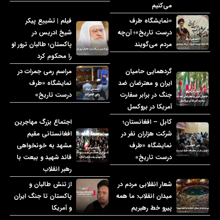
می‌کنیم
«نمایشگاه طرف
فیلم | تشییع پیکر
درست تاریخ»؛ آن‌چه
شیخ ادریس در
مردم می‌گویند
پاکستان؛ طالبان ترور او
را محکوم کرد
گردهمایی حامیان
مراسم رمی جمرات در
ایران و معترضان ضد
نمایشگاه «طرف
جنگ در برابر سفارت
درست تاریخ»
آمریکا در بروکسل
کابل – افغانستان؛
اجتماع بزرگ مهاجرین
شرکت هزاران نفر در
افغانستانی مقیم
نمایشگاه «طرف
مشهد به خونخواهی
درست تاریخ»
قائد شهید و بیعت با
رهبر انقلاب
شعار انقلابی مردم در
از تنش طالبان و
میدان انقلاب: ما همه
پاکستان تا جنگ ایران
پیرو خط رهبریم
و آمریکا