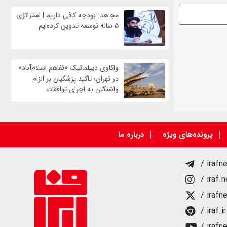
مجاهد: بودجه کافی داریم | استراتژی
۵ ساله توسعه تدوین کرده‌ایم
واکاوی دیپلماتیک «تفاهم اسلام‌آباد»
در تهران؛ تاکید پزشکیان بر الزام
واشنگتن به اجرای توافقات
پرونده‌های ویژه
درباره ما
/ irafn
/ iraf.
/ irafn
/ iraf.ir
/ irafn