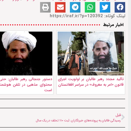
لینک کوتاه: https://iraf.ir/?p=120392
اخبار مرتبط
تاکید مجدد رهبر طالبان بر اولویت اجرای
دستور جنجالی رهبر طالبان: حتی
قانون «امر به معروف» در سراسر افغانستان
محتوای مذهبی در تلفن هوشمند
است
قبل
رسیدگی طالبان به پرونده‌های خبرنگاران: ثبت ۱۱۰ تخلف در يک سال