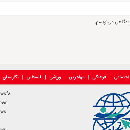
دیدگاهی می‌نویسم.
اجتماعی
فرهنگی
مهاجرین
ورزشی
فلسطین
نگارستان
ewsfa
news
ews
ews