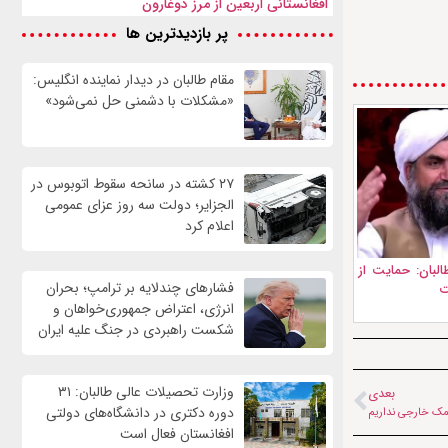
افغانستانی اربعین از مرز دوغارون
پر بازدیدترین ها
مقام طالبان در دیدار نماینده انگلیس:
«مشکلات با دشمنی حل نمی‌شود»
۲۷ کشته در سانحه سقوط اتوبوس در
الجزایر؛ دولت سه روز عزای عمومی
اعلام کرد
البان: حمایت از
فشارهای چندلایه بر ترامپ؛ بحران
ت
انرژی، اعتراض جمهوری‌خواهان و
شکست راهبردی در جنگ علیه ایران
وزارت تحصیلات عالی طالبان: ۳۱
بعدی
دوره دکتری در دانشگاه‌های دولتی
 کمک خارجی نداریم
افغانستان فعال است