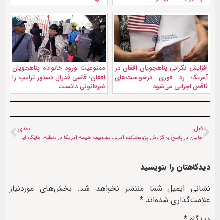
افزایش نگرانی پناهجویان افغان در
ممنوعیت ورود خانواده پناهجویان
آمریکا؛ رد فوری درخواست‌های
افغان؛ قاضی فدرال دستور ترامپ را
ناقص اجرایی می‌شود
غیرقانونی دانست
قبل
بعدی
طالبان در پاسخ به گزارش پژوهشکده آمریکایی: با القاعده ارتباط نداریم
تضعیف هیمنه آمریکا در منطقه؛ جایگاه ایران پس از جنگ در معادلات ژئوپلیتیک
دیدگاهتان را بنویسید
نشانی ایمیل شما منتشر نخواهد شد.
بخش‌های موردنیاز
علامت‌گذاری شده‌اند
*
دیدگاه
*