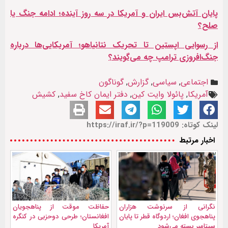
پایان آتش‌بس ایران و آمریکا در سه روز آینده؛ ادامه جنگ یا
صلح؟
از رسوایی اپستین تا تحريک نتانیاهو؛ آمریکایی‌ها درباره
جنگ‌افروزی ترامپ چه می‌گویند؟
اجتماعی
,
سیاسی
,
گزارش
,
گوناگون
آمریکا
,
پائولا وایت کین
,
دفتر ایمان کاخ سفید
,
کشیش
لینک کوتاه: https://iraf.ir/?p=119009
اخبار مرتبط
نگرانی از سرنوشت هزاران
حفاظت موقت از پناهجویان
پناهجوی افغان؛ اردوگاه قطر تا پایان
افغانستان؛ طرحی دوحزبی در کنگره
سپتامبر بسته می‌شود
آمریکا