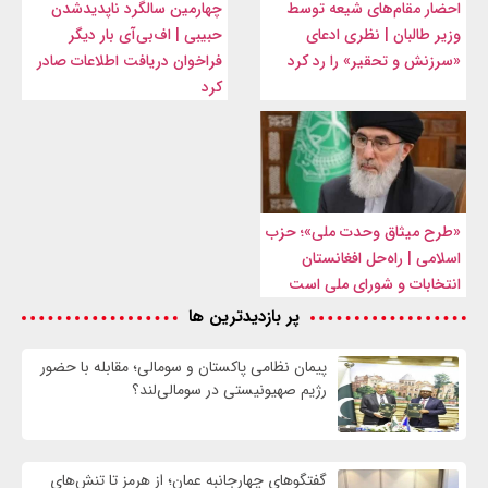
احضار مقام‌های شیعه توسط
چهارمین سالگرد ناپدیدشدن
وزیر طالبان | نظری ادعای
حبیبی | اف‌بی‌آی بار دیگر
«سرزنش و تحقیر» را رد کرد
فراخوان دریافت اطلاعات صادر
کرد
«طرح میثاق وحدت ملی»؛ حزب
اسلامی | راه‌حل افغانستان
انتخابات و شورای ملی است
پر بازدیدترین ها
پیمان نظامی پاکستان و سومالی؛ مقابله با حضور
رژيم صهیونیستی در سومالی‌لند؟
گفتگوهای چهارجانبه عمان؛ از هرمز تا تنش‌های