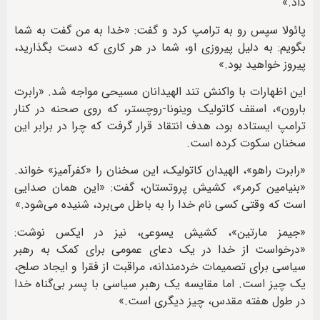
داد.»
پائولا سپس رو به ترامپ کرد و گفت: «خدا به من گفت به شما
بگویم: به دلیل پیروزی او، شما در هر کاری که دست بگذارید،
پیروز خواهید بود.»
این اظهارات با واکنش تند الهیدانان مسیحی مواجه شد. «رابرت
بارون»، اسقف کاتولیک وینونا-روچستر، که روی صحنه در کنار
ترامپ ایستاده بود، هدف انتقاد قرار گرفت که چرا در برابر این
سخنان سکوت کرده است.
«رابرت راهو»، الهیدان کاتولیک، این سخنان را «کفرآمیز» خواند.
«بنیامین کرمر»، کشیش پروتستان، گفت: «این همان صدایی
است که وقتی کسی نام خدا را به باطل می‌برد، شنیده می‌شود.»
«جیمز مارتین»، کشیش یسوعی، نیز در ایکس نوشت:
«درخواست از خدا در یک دعای عمومی برای کمک به رهبر
سیاسی برای تصمیمات خردمندانه، مراقبت از فقرا و ایجاد صلح،
یک چیز است. اما مقایسه یک رهبر سیاسی با پسر بی‌گناه خدا
در طول هفته مقدس، چیز دیگری است.»