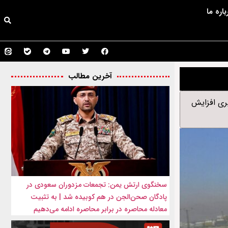
باره ما
آخرین مطالب
یری افزایش
سخنگوی ارتش یمن: تجمعات مزدوران سعودی در
پادگان صحن‌الجن در هم کوبیده شد | به تثبیت
معادله محاصره در برابر محاصره ادامه می‌دهیم