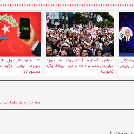
واشنگتن؛
اعتراض گسترده آلبانیایی‌ها به پروژه
۲۱ میلیارد دلار پول ب
 رایزنی
میلیاردی دختر و داماد ترامپ: ایوانکا برگرد
شهروند ایرانی؛ ترکیه 
کشورت!
مسدود کرد
حمله ايران به مقر سازمان سیا 
ری شده‌اند
*