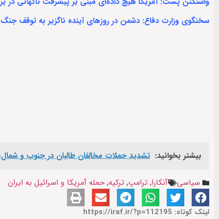
واشنگتن پست: آمریکا هیچ داده‌ای مبنی بر پیشرفت ناگهانی در بر
سخنگوی وزارت دفاع: دشمن در روزهای آینده ناگزیر به توقف جنگ
بیشتر بخوانید:
تشدید حملات مخالفان طالبان در جنوب و شمال؛ 
سیاسی
آنکارا
,
ترامپ
,
ترکیه
,
حمله آمریکا و اسرائیل به ایران
لینک کوتاه: https://iraf.ir/?p=112195