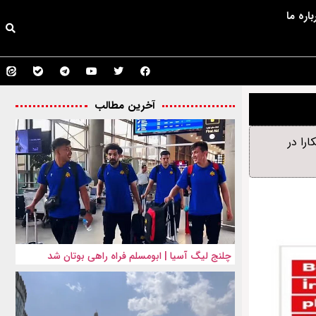
باره ما
آخرین مطالب
را در
چلنج لیگ آسیا | ابومسلم فراه راهی بوتان شد