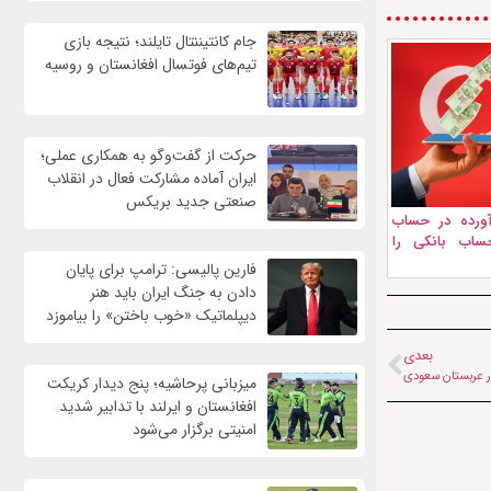
جام کانتیننتال تایلند؛ نتیجه بازی
تیم‌های فوتسال افغانستان و روسیه
حرکت از گفت‌وگو به همکاری عملی؛
ایران آماده مشارکت فعال در انقلاب
صنعتی جدید بریکس
ادآورده در حساب
حساب بانکی را
فارین پالیسی: ترامپ برای پایان
دادن به جنگ ایران باید هنر
دیپلماتیک «خوب باختن» را بیاموزد
بعدی
در عربستان سعودی
میزبانی پرحاشیه؛ پنج دیدار کریکت
افغانستان و ایرلند با تدابیر شدید
امنیتی برگزار می‌شود