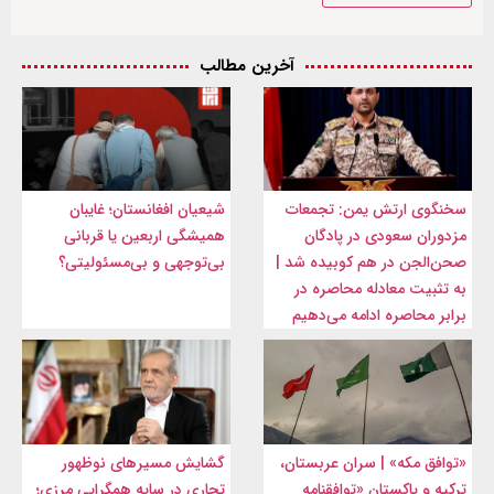
آخرین مطالب
سخنگوی ارتش یمن: تجمعات
شیعیان افغانستان؛ غایبان
مزدوران سعودی در پادگان
همیشگی اربعین یا قربانی
صحن‌الجن در هم کوبیده شد |
بی‌توجهی و بی‌مسئولیتی؟
به تثبیت معادله محاصره در
برابر محاصره ادامه می‌دهیم
«توافق مکه» | سران عربستان،
گشایش مسیرهای نوظهور
ترکیه و پاکستان «توافقنامه
تجاری در سایه همگرایی مرزی؛