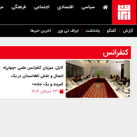
سیاسی
اقتصادی
اجتماعی
فرهنگی
مه
گزارش
گفتگو
یادداشت
ایراف تی وی
آخرین خبرها
کنفرانس
کابل، میزبان کنفرانس علمی «چهارراه
اتصال و نقش افغانستان در یک
کمربند و یک جاده»
۲۳ سرطان ۱۴۰۴