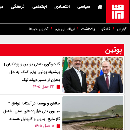
سیاسی
اقتصادی
اجتماعی
فرهنگی
مه
گزارش
گفتگو
یادداشت
ایراف تی وی
آخرین خبرها
پوتین
گفت‌وگوی تلفنی پوتین و پزشکیان |
پیشنهاد پوتین برای کمک به حل
بحران از مسیر دیپلماتیک
۲۳ حمل ۱۴۰۵
طالبان و روسیه در آستانه توافق ۲
میلیون تنی فرآورده‌های نفتی، شامل
گاز مایع، بنزین و گازوئیل هستند
۱۰ حمل ۱۴۰۵