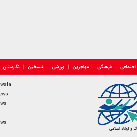
اجتماعی
فرهنگی
مهاجرین
ورزشی
فلسطین
نگارستان
ewsfa
news
ews
ews
گ و ارشاد اسلامی