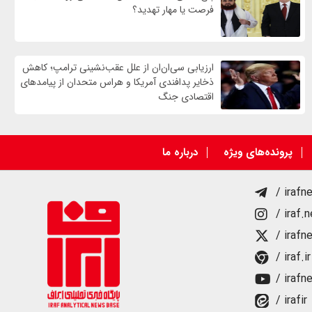
فرصت‌ یا مهار تهدید؟
ارزیابی سی‌ان‌ان از علل عقب‌نشینی ترامپ؛ کاهش
ذخایر پدافندی آمریکا و هراس متحدان از پیامدهای
اقتصادی جنگ
پرونده‌های ویژه
درباره ما
/ irafn
/ iraf.
/ irafn
/ iraf.ir
/ irafn
/ irafir