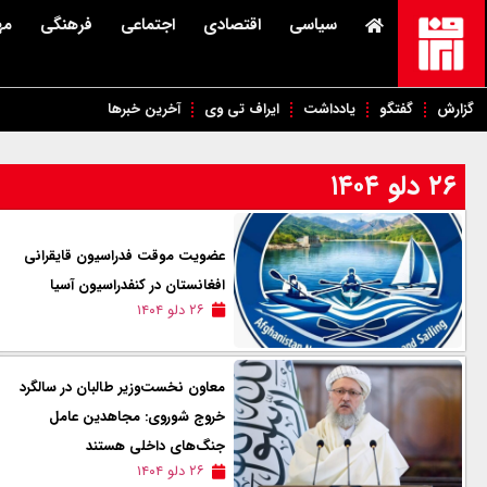
سیاسی
اقتصادی
اجتماعی
فرهنگی
مه
گزارش
گفتگو
یادداشت
ایراف تی وی
آخرین خبرها
۲۶ دلو ۱۴۰۴
عضویت موقت فدراسیون قایقرانی
افغانستان در کنفدراسیون آسیا
۲۶ دلو ۱۴۰۴
معاون نخست‌وزیر طالبان در سالگرد
خروج شوروی: مجاهدین عامل
جنگ‌های داخلی هستند
۲۶ دلو ۱۴۰۴