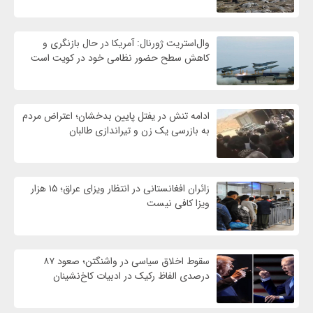
وال‌استریت ژورنال: آمریکا در حال بازنگری و
کاهش سطح حضور نظامی خود در کویت است
ادامه تنش در یفتل پایین بدخشان؛ اعتراض مردم
به بازرسی یک زن و تیراندازی طالبان
زائران افغانستانی در انتظار ویزای عراق؛ ۱۵ هزار
ویزا کافی نیست
سقوط اخلاق سیاسی در واشنگتن؛ صعود ۸۷
درصدی الفاظ رکیک در ادبیات کاخ‌نشینان