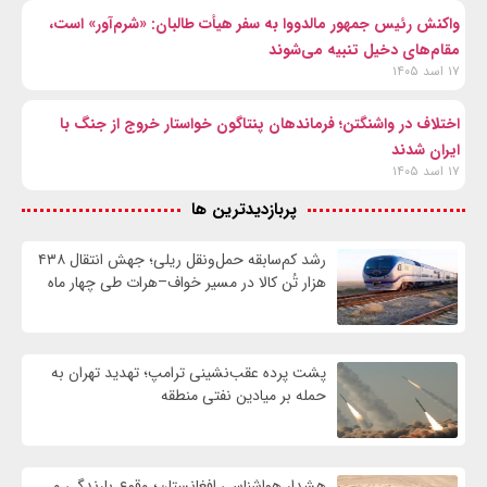
واکنش رئیس جمهور مالدووا به سفر هیأت طالبان: «شرم‌آور» است،
مقام‌های دخیل تنبیه می‌شوند
۱۷ اسد ۱۴۰۵
اختلاف در واشنگتن؛ فرماندهان پنتاگون خواستار خروج از جنگ با
ایران شدند
۱۷ اسد ۱۴۰۵
پربازدیدترین ها
رشد کم‌سابقه حمل‌ونقل ریلی؛ جهش انتقال ۴۳۸
هزار تُن کالا در مسیر خواف–هرات طی چهار ماه
پشت پرده عقب‌نشینی ترامپ؛ تهدید تهران به
حمله بر ميادين نفتی منطقه
هشدار هواشناسی افغانستان؛ وقوع بارندگی و