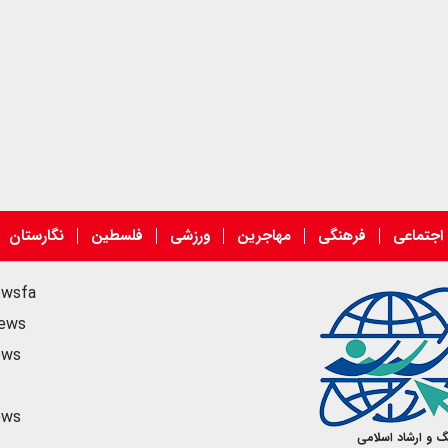
اجتماعی
فرهنگی
مهاجرین
ورزشی
فلسطین
نگارستان
ewsfa
news
ews
ews
گ و ارشاد اسلامی