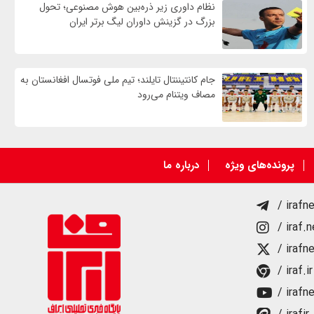
نظام داوری زیر ذره‌بین هوش مصنوعی؛ تحول
بزرگ در گزینش داوران لیگ برتر ایران
جام کانتیننتال تایلند؛ تیم ملی فوتسال افغانستان به
مصاف ویتنام می‌رود
پرونده‌های ویژه
درباره ما
/ irafn
/ iraf.
/ irafn
/ iraf.ir
/ irafn