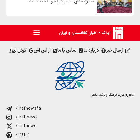
خانواده‌های آسیب‌دیده وعده کمک داد
ایراف - اخبار افغانستان و ایران
ارسال خبر
درباره ما
تماس با ما
آر اس اس
گوگل نیوز
مجوز از وزارت فرهنگ و ارشاد اسلامی
/ irafnewsfa
/ iraf.news
/ irafnews
/ iraf.ir