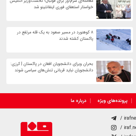
معامله‌ای شرم‌آور برای فوتبال؛ نخست‌وزیر انگلیس
خواستار استعفای فوری اینفانتینو شد
۸ کوهنورد در مسیر صعود به یک قله مرتفع در
پاکستان کشته شدند
بحران ویزای دانشجویان افغان در پاکستان | کرزی:
دانشجویان نباید قربانی تنش‌های سیاسی شوند
پرونده‌های ویژه
درباره ما
/ irafn
/ iraf.