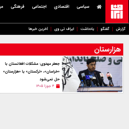
سیاسی
اقتصادی
اجتماعی
فرهنگی
مه
گزارش
گفتگو
یادداشت
ایراف تی وی
آخرین خبرها
هزارستان
جعفر مهدوی: مشکلات افغانستان با
«خراسان»، «ترکستان» یا «هزارستان»
حل نمی‌شود
۴ جوزا ۱۴۰۵