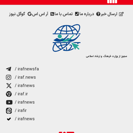
ارسال خبر
درباره ما
تماس با ما
آر اس اس
گوگل نیوز
مجوز از وزارت فرهنگ و ارشاد اسلامی
/ irafnewsfa
/ iraf.news
/ irafnews
/ iraf.ir
/ irafnews
/ irafir
/ irafnews