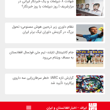
شهادت ۸ دیپلمات و یک خبرنگار ایرانی در
مزارشریف | روز دیپلمات یا روز خبرنگار؟
نظام داوری زیر ذره‌بین هوش مصنوعی؛ تحول
بزرگ در گزینش داوران لیگ برتر ایران
جام کانتیننتال تایلند؛ تیم ملی فوتسال افغانستان
به مصاف ویتنام می‌رود
گزارش تازه IARC: خطر سرطان‌زایی سه داروی
پرکاربرد تأیید شد
ایراف - اخبار افغانستان و ایران