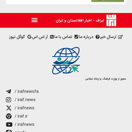
ایراف - اخبار افغانستان و ایران
ارسال خبر
درباره ما
تماس با ما
آر اس اس
گوگل نیوز
مجوز از وزارت فرهنگ و ارشاد اسلامی
/ irafnewsfa
/ iraf.news
/ irafnews
/ iraf.ir
/ irafnews