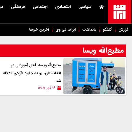
سیاسی
اقتصادی
اجتماعی
فرهنگی
مه
گزارش
گفتگو
یادداشت
ایراف تی وی
آخرین خبرها
مطیع‌الله ویسا
مطیع‌الله ویسا، فعال آموزشی در
افغانستان، برنده جایزه «آزادی ۲۰۲۶»
شد
۱۶ ثور ۱۴۰۵