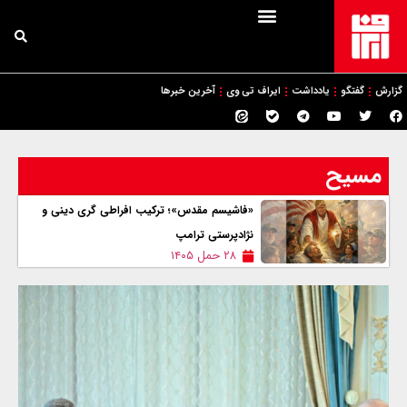
گزارش
گفتگو
یادداشت
ایراف تی وی
آخرین خبرها
مسیح
«فاشیسم مقدس»؛ ترکیب افراطی گری دینی و
نژادپرستی ترامپ
۲۸ حمل ۱۴۰۵