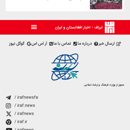
ایراف - اخبار افغانستان و ایران
ارسال خبر
درباره ما
تماس با ما
آر اس اس
گوگل نیوز
مجوز از وزارت فرهنگ و ارشاد اسلامی
/ irafnewsfa
/ iraf.news
/ irafnews
/ iraf.ir