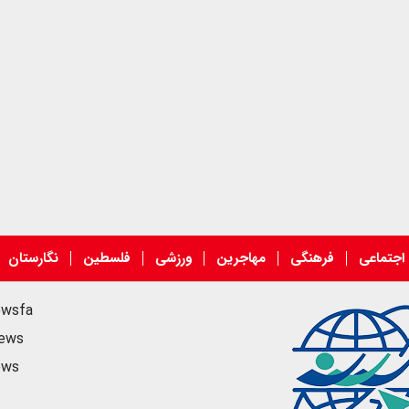
اجتماعی
فرهنگی
مهاجرین
ورزشی
فلسطین
نگارستان
ewsfa
news
ews