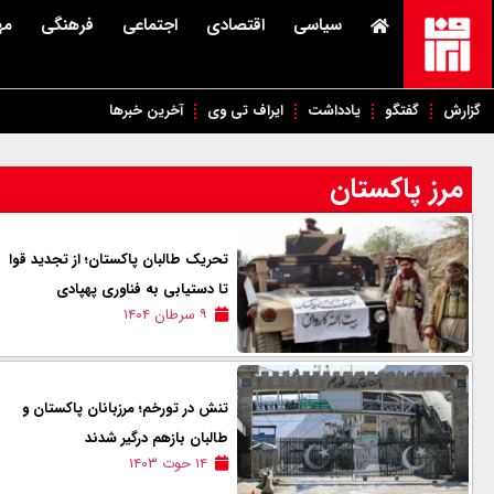
سیاسی
اقتصادی
اجتماعی
فرهنگی
مه
گزارش
گفتگو
یادداشت
ایراف تی وی
آخرین خبرها
مرز پاکستان
تحریک طالبان پاکستان؛ از تجدید قوا
تا دستیابی به فناوری پهپادی
۹ سرطان ۱۴۰۴
تنش در تورخم؛ مرزبانان پاکستان و
طالبان بازهم درگیر شدند
۱۴ حوت ۱۴۰۳