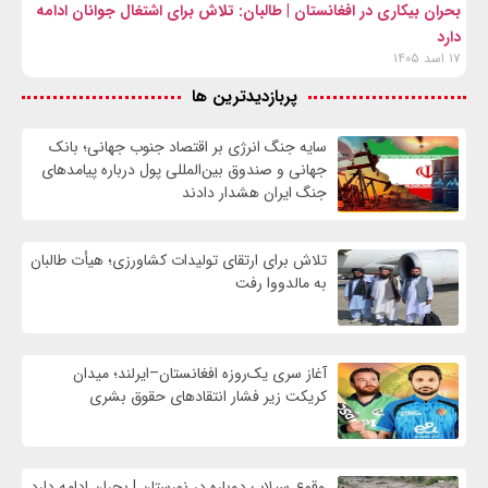
بحران بیکاری در افغانستان | طالبان: تلاش برای اشتغال جوانان ادامه
دارد
۱۷ اسد ۱۴۰۵
پربازدیدترین ها
سایه جنگ انرژی بر اقتصاد جنوب جهانی؛ بانک
جهانی و صندوق بین‌المللی پول درباره پیامدهای
جنگ ایران هشدار دادند
تلاش برای ارتقای تولیدات کشاورزی؛ هیأت طالبان
به مالدووا رفت
آغاز سری یک‌روزه افغانستان–ایرلند؛ میدان
کریکت زیر فشار انتقادهای حقوق بشری
وقوع سیلاب دوباره در نورستان | بحران ادامه دارد