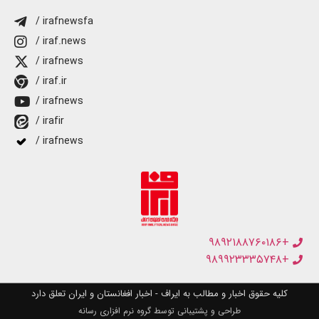
/ irafnewsfa
/ iraf.news
/ irafnews
/ iraf.ir
/ irafnews
/ irafir
/ irafnews
+۹۸۹۲۱۸۸۷۶۰۱۸۶
+۹۸۹۹۲۳۳۳۵۷۴۸
کلیه حقوق اخبار و مطالب به ایراف - اخبار افغانستان و ایران تعلق دارد
طراحی و پشتیبانی توسط گروه نرم افزاری رسانه