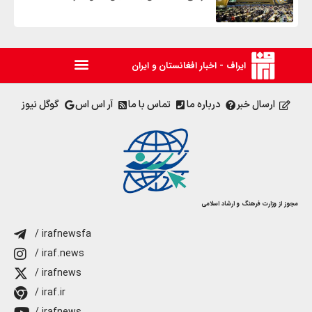
ایراف - اخبار افغانستان و ایران
ارسال خبر
درباره ما
تماس با ما
آر اس اس
گوگل نیوز
مجوز از وزارت فرهنگ و ارشاد اسلامی
/ irafnewsfa
/ iraf.news
/ irafnews
/ iraf.ir