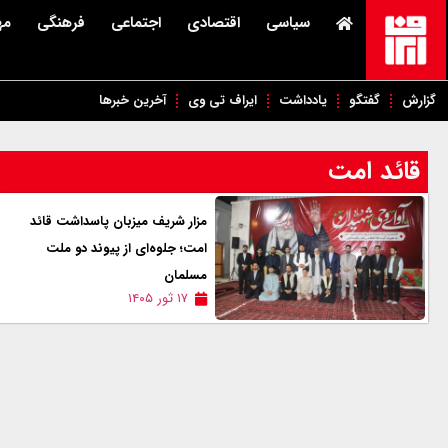
سیاسی
اقتصادی
اجتماعی
فرهنگی
مه
گزارش
گفتگو
یادداشت
ایراف تی وی
آخرین خبرها
قائد امت
مزار شریف میزبان پاسداشت قائد
امت؛ جلوه‌ای از پیوند دو ملت
مسلمان
۱۷ ثور ۱۴۰۵