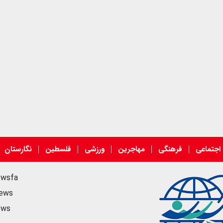
اجتماعی
فرهنگی
مهاجرین
ورزشی
فلسطین
نگارستان
ewsfa
news
ews