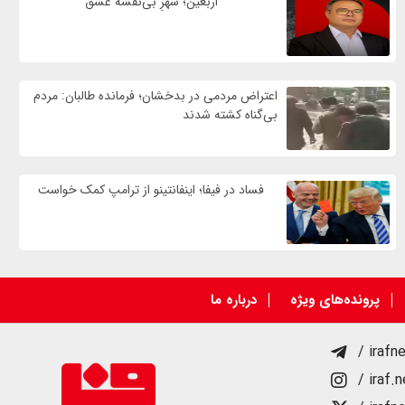
اربعین؛ شهرِ بی‌نقشهٔ عشق
اعتراض مردمی در بدخشان؛ فرمانده طالبان: مردم
بی‌گناه کشته شدند
فساد در فیفا؛ اینفانتینو از ترامپ کمک خواست
پرونده‌های ویژه
درباره ما
/ irafn
/ iraf.