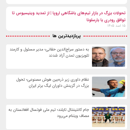
تحولات بزرگ در بازار تیم‌های باشگاهی اروپا | از تمدید وینیسیوس تا
توافق رودری با بارسلونا
۱۵ اسد ۱۴۰۵
پربازدیدترین ها
به دستور سراج‌الدین حقانی؛ مدیر مسئول و کارمند
تلویزیون تمدن آزاد شدند
نظام داوری زیر ذره‌بین هوش مصنوعی؛ تحول
بزرگ در گزینش داوران لیگ برتر ایران
جام کانتیننتال تایلند؛ تیم ملی فوتسال افغانستان به
مصاف ویتنام می‌رود