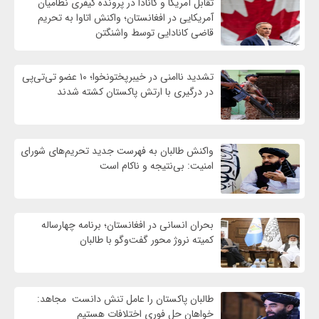
تقابل آمریکا و کانادا در پرونده کیفری نظامیان
آمریکایی در افغانستان؛ واکنش اتاوا به تحریم
قاضی کانادایی توسط واشنگتن
تشدید ناامنی در خیبرپختونخوا؛ ۱۰ عضو تی‌تی‌پی
در درگیری با ارتش پاکستان کشته شدند
واكنش طالبان به فهرست جدید تحریم‌های شورای
امنیت: بی‌نتیجه و ناکام است
بحران انسانی در افغانستان؛ برنامه چهار‌ساله
کمیته نروژ محور گفت‌وگو با طالبان
طالبان پاکستان را عامل تنش دانست مجاهد:
خواهان حل فوری اختلافات هستیم