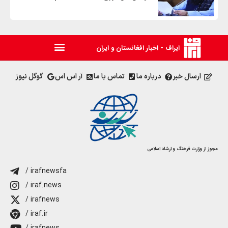
ایراف - اخبار افغانستان و ایران
ارسال خبر
درباره ما
تماس با ما
آر اس اس
گوگل نیوز
مجوز از وزارت فرهنگ و ارشاد اسلامی
/ irafnewsfa
/ iraf.news
/ irafnews
/ iraf.ir