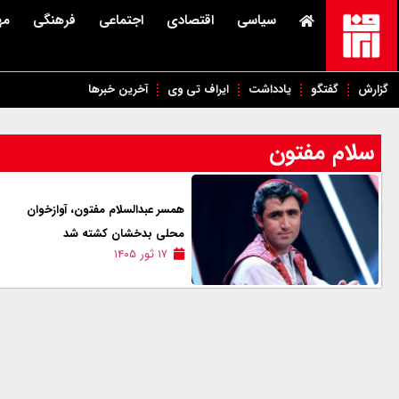
سیاسی
اقتصادی
اجتماعی
فرهنگی
مه
گزارش
گفتگو
یادداشت
ایراف تی وی
آخرین خبرها
سلام مفتون
همسر عبدالسلام مفتون، آوازخوان
محلی بدخشان کشته شد
۱۷ ثور ۱۴۰۵