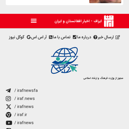
ایراف - اخبار افغانستان و ایران
ارسال خبر
درباره ما
تماس با ما
آر اس اس
گوگل نیوز
مجوز از وزارت فرهنگ و ارشاد اسلامی
/ irafnewsfa
/ iraf.news
/ irafnews
/ iraf.ir
/ irafnews