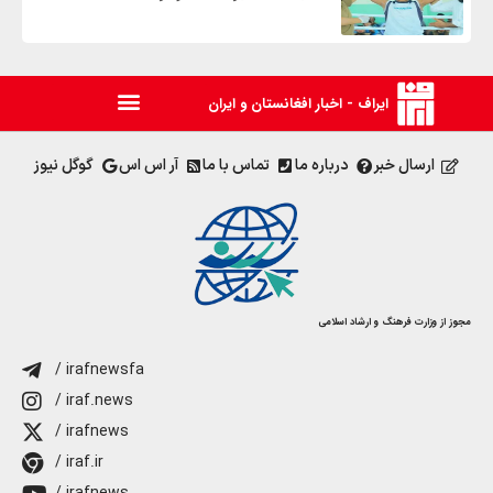
ایراف - اخبار افغانستان و ایران
ارسال خبر
درباره ما
تماس با ما
آر اس اس
گوگل نیوز
مجوز از وزارت فرهنگ و ارشاد اسلامی
/ irafnewsfa
/ iraf.news
/ irafnews
/ iraf.ir